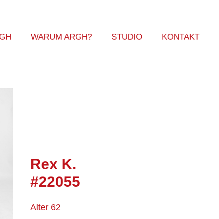
RGH
WARUM ARGH?
STUDIO
KONTAKT
Rex K.
#22055
Alter 62