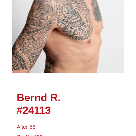
Bernd R.
#24113
Alter 58