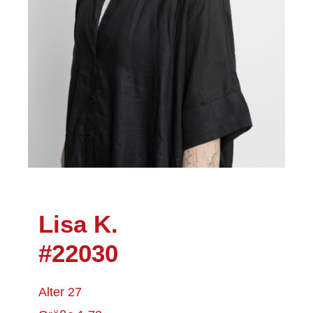
Lisa K.
#22030
Alter 27