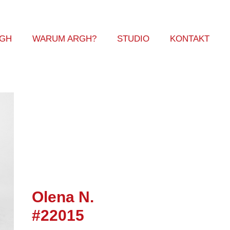
RGH
WARUM ARGH?
STUDIO
KONTAKT
Olena N.
#22015